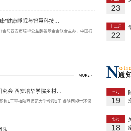
23
大健康”健康睡眠与智慧科技…
十二月
学分会与西安市培华公益慈善基金会联合主办，中国报
22
研究会 西安培华学院乡村…
三月
19
职称1王琴梅陕西师范大学教授2王 睿陕西领世环保
七月
18
团队