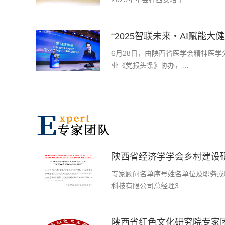
“2025智联未来・AI赋能
6月28日，由陕西省医学会精神医
业《党报头条》协办，…
陕西省经济学学会乡村建设
专家顾问名单序号姓名单位及职务或
科技有限公司总经理3…
陕西省红色文化研究院专家