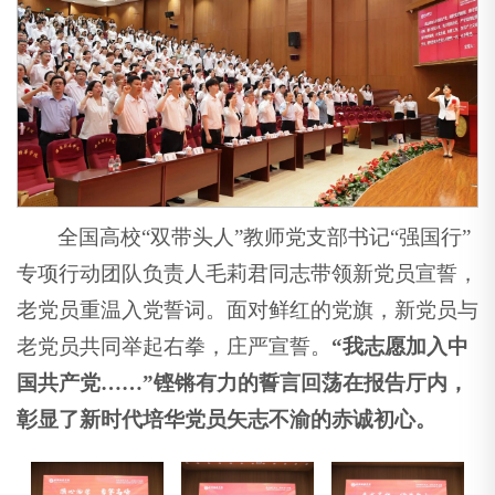
全国高校“双带头人”教师党支部书记“强国行”
专项行动团队负责人毛莉君同志带领新党员宣誓，
老党员重温入党誓词。面对鲜红的党旗，新党员与
老党员共同举起右拳，庄严宣誓。
“我志愿加入中
国共产党……”铿锵有力的誓言回荡在报告厅内，
彰显了新时代培华党员矢志不渝的赤诚初心。