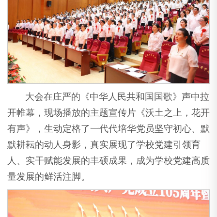
大会在庄严的《中华人民共和国国歌》声中拉
开帷幕，现场播放的主题宣传片《沃土之上，花开
有声》，生动定格了一代代培华党员坚守初心、默
默耕耘的动人身影，真实展现了学校党建引领育
人、实干赋能发展的丰硕成果，成为学校党建高质
量发展的鲜活注脚。