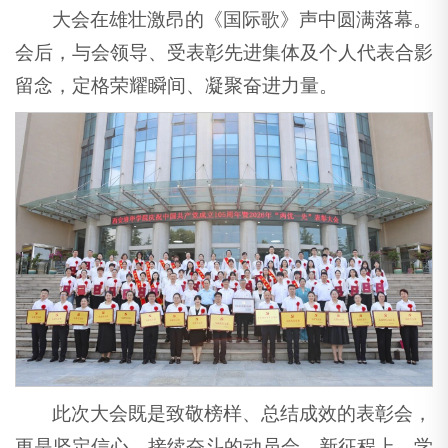
大会在雄壮激昂的《国际歌》声中圆满落幕。
会后，与会领导、受表彰先进集体及个人代表合影
留念，定格荣耀瞬间、凝聚奋进力量。
此次大会既是致敬榜样、总结成效的表彰会，
更是坚定信心、接续奋斗的动员会。新征程上，学