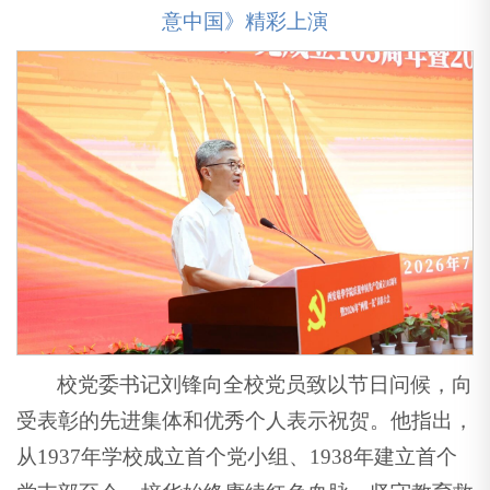
意中国》精彩上演
校党委书记刘锋向全校党员致以节日问候，向
受表彰的先进集体和优秀个人表示祝贺。他指出，
从1937年学校成立首个党小组、1938年建立首个