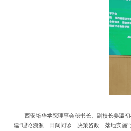
西安培华学院理事会秘书长、副校长姜瀛初
建“理论溯源—田间问诊—决策咨政—落地实施