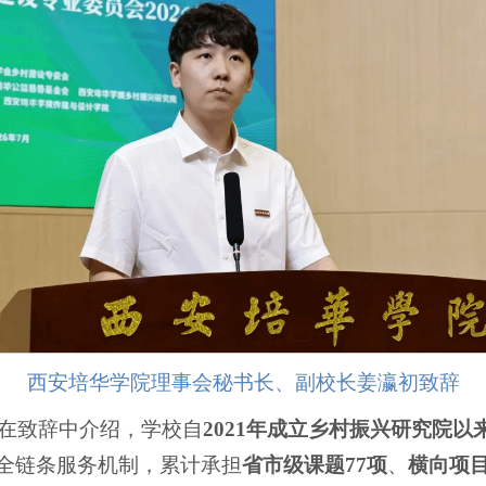
西安培华学院理事会秘书长、副校长姜瀛初致辞
在致辞中介绍，学校自
2021年成立乡村振兴研究院以
”全链条服务机制，累计承担
省市级课题77项
、
横向项目