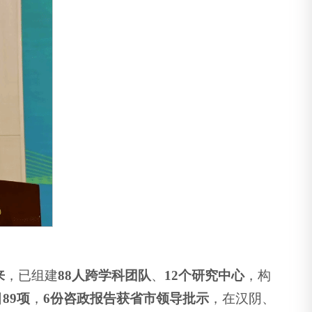
来
，已组建
88人跨学科团队
、
12个研究中心
，构
89项
，
6份咨政报告获省市领导批示
，在汉阴、