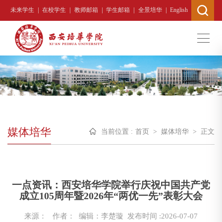
|
|
|
|
|
未来学生
在校学生
教师邮箱
学生邮箱
全景培华
English
媒体培华
当前位置 :
首页
>
媒体培华
>
正文
一点资讯：西安培华学院举行庆祝中国共产党
成立105周年暨2026年“两优一先”表彰大会
来源：
作者： 编辑：李楚璇
发布时间 :2026-07-07