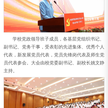
学校党政领导班子成员，各基层党组织书记、
副书记、党务干事，受表彰的先进集体、优秀个人
代表，新发展党员代表，党员先锋岗代表及师生党
员代表参会。大会由校党委副书记、副校长姚文静
主持。