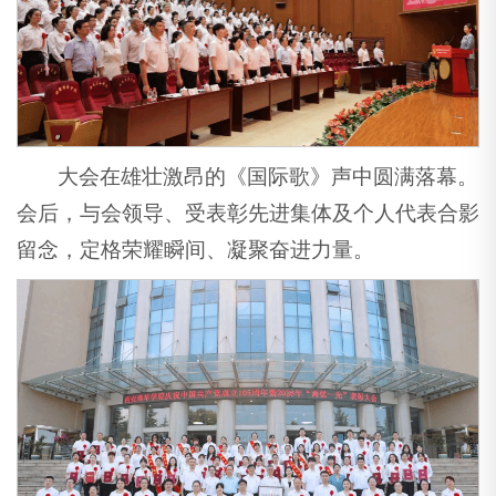
大会在雄壮激昂的《国际歌》声中圆满落幕。
会后，与会领导、受表彰先进集体及个人代表合影
留念，定格荣耀瞬间、凝聚奋进力量。