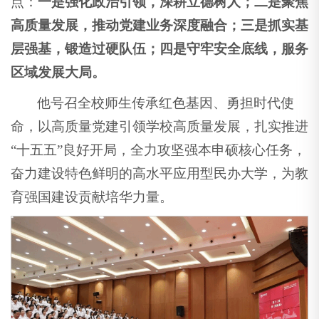
点：
一是强化政治引领，深耕立德树人；二是聚焦
高质量发展，推动党建业务深度融合；三是抓实基
层强基，锻造过硬队伍；四是守牢安全底线，服务
区域发展大局。
他号召全校师生传承红色基因、勇担时代使
命，以高质量党建引领学校高质量发展，扎实推进
“十五五”良好开局，全力攻坚强本申硕核心任务，
奋力建设特色鲜明的高水平应用型民办大学，为教
育强国建设贡献培华力量。