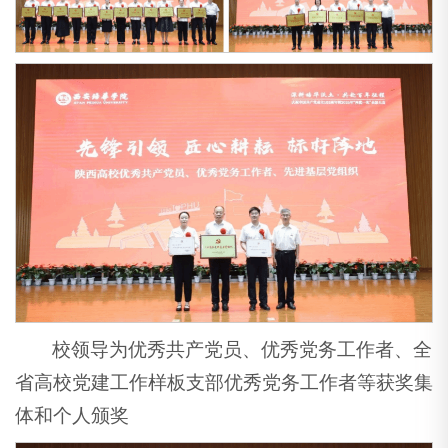
校领导为优秀共产党员、优秀党务工作者、全
省高校党建工作样板支部优秀党务工作者等获奖集
体和个人颁奖