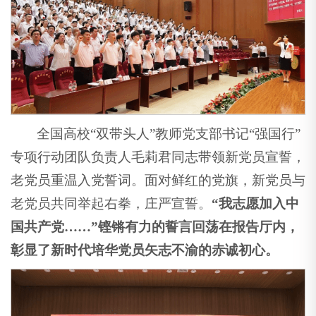
全国高校“双带头人”教师党支部书记“强国行”
专项行动团队负责人毛莉君同志带领新党员宣誓，
老党员重温入党誓词。面对鲜红的党旗，新党员与
老党员共同举起右拳，庄严宣誓。
“我志愿加入中
国共产党……”铿锵有力的誓言回荡在报告厅内，
彰显了新时代培华党员矢志不渝的赤诚初心。