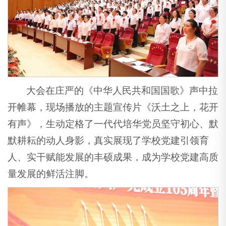
大会在庄严的《中华人民共和国国歌》声中拉
开帷幕，现场播放的主题宣传片《沃土之上，花开
有声》，生动定格了一代代培华党员坚守初心、默
默耕耘的动人身影，真实展现了学校党建引领育
人、实干赋能发展的丰硕成果，成为学校党建高质
量发展的鲜活注脚。