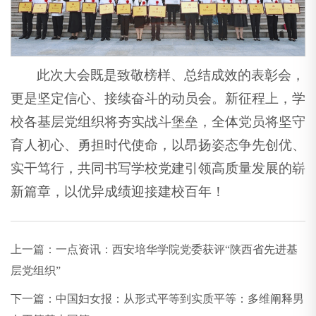
此次大会既是致敬榜样、总结成效的表彰会，
更是坚定信心、接续奋斗的动员会。新征程上，学
校各基层党组织将夯实战斗堡垒，全体党员将坚守
育人初心、勇担时代使命，以昂扬姿态争先创优、
实干笃行，共同书写学校党建引领高质量发展的崭
新篇章，以优异成绩迎接建校百年！
上一篇：
一点资讯：西安培华学院党委获评“陕西省先进基
层党组织”
下一篇：
中国妇女报：从形式平等到实质平等：多维阐释男