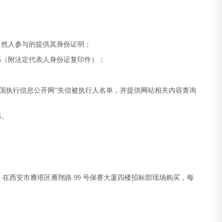
自然人参与的提供其身份证明；
书（附法定代表人身份证复印件）；
得列入“中国执行信息公开网”失信被执行人名单，并提供网站相关内容查询
书。
西安市雁塔区雁翔路 99 号保赛大厦四楼招标部现场购买，每