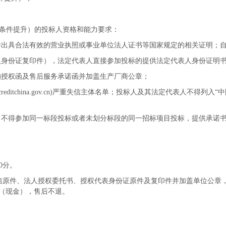
学条件提升）的投标人资格和能力要求：
并出具合法有效的营业执照或事业单位法人证书等国家规定的相关证明；
人身份证复印件），法定代表人直接参加投标的提供法定代表人身份证明
的授权函及售后服务承诺函并加盖生产厂商公章；
creditchina.gov.cn)严重失信主体名单；投标人及其法定代表人不
，不得参加同一标段投标或者未划分标段的同一招标项目投标，提供承诺
00分。
原件、法人授权委托书、授权代表身份证原件及复印件并加盖单位公章，在
00元（现金），售后不退。