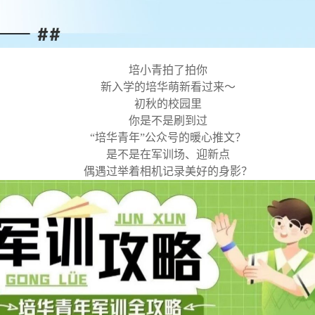
培小青拍了拍你
新入学的培华萌新看过来～
初秋的校园里
你是不是刷到过
“培华青年”公众号的暖心推文？
是不是在军训场、迎新点
偶遇过举着相机记录美好的身影？