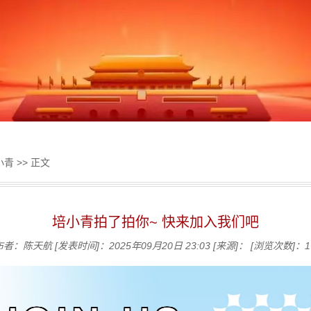
小青
>> 正文
培小青拍了拍你~ 快来加入我们吧
布者：陈天航
[发表时间]：2025年09月20日 23:03
[来源]：
[浏览次数]：
1