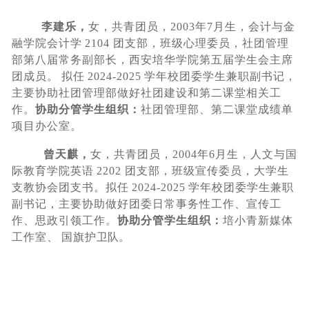
李建乐，
女，共青团员，
2003
年
7
月生，会计与金
融
学院会计学
2104 团支部，班级心理委
员，社团管理
部第八
届常务副部长，西安培华学院第五届学生会主席
团成员。
拟任
2024-2025
学年校团委学生兼职副书记，
主要协助社
团管理部做好社团建设和第二课堂相关工
作。
协助分管学
生组织：
社团管理部、第二课堂成绩单
项目办公室。
曾天麒，
女，共青团员，
2004
年
6
月生，人文与国
际
教育学院英语
2202 团支部，班级宣传
委员，大学生
支教协
会团支书。拟任
2024-2025
学年校团委学生兼职
副书记，
主要协助做好团委
日常事务性工作、宣传工
作、思政引领
工作。
协助分管学生组织：
培小青新媒体
工作
室、
国旗护
卫队。