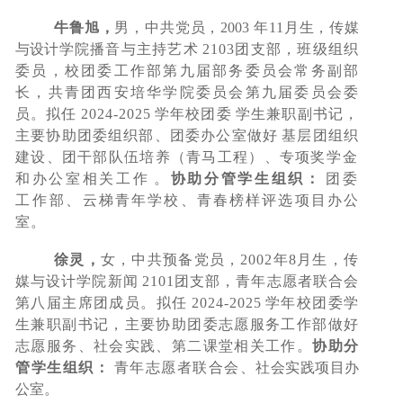
牛鲁旭，
男，
中共党员，
2003
年
11
月生，传媒
与设计
学院播音与主持艺术
2103团支部，班级组织
委员，校团委
工作部第九届部务委员会常务副部
长，共青团西安培华学
院委员会第九届委员会委
员
。拟任
2024-2025
学年校团委
学生兼职副书记，
主要协助团委组织部、
团委办公室做好
基层团组织
建设、
团干部队伍培养（青马工程）
、专
项奖
学金
和办公室相关工作
。
协助分管学生组织：
团委
工作
部、云梯青年学校、青春榜样评选项目办公
室。
徐灵，
女，
中共预备党员，
2002
年
8
月生，传
媒与设
计学院新闻
2101团支部，青年志愿者联合会
第八届主席团
成员。拟任
2024-2025
学年校团委学
生兼职副书记，主要
协助团委志愿服务工作部做好
志愿服务、社会实践、第二
课堂相关工作。
协助分
管学生组织：
青年志愿者联合会、
社会实践项目办
公室。