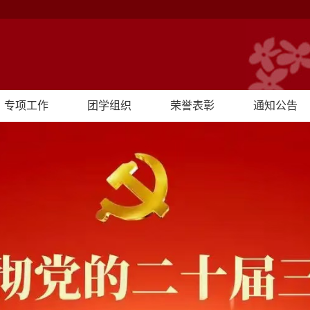
专项工作
团学组织
荣誉表彰
通知公告