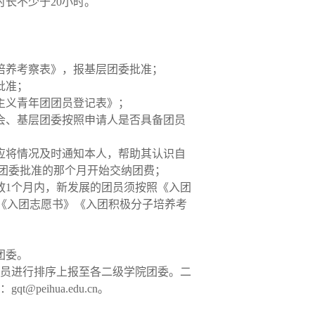
长不少于20小时。
培养
考察表》，报基层团委批准；
批准；
主义青年团团员登记表》；
会、基
层团委按照申请人是否具备团员
应将情
况及时通知本人，帮助其认识自
团委批准的那个月开始交纳团费；
放1个月
内，新发展的团员须按照《入团
《入团志愿书》《入团积极分子培养考
团委。
团员进行
排序上报至各二级学院团委。二
eihua.edu.cn。