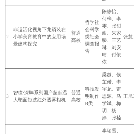
陈静怡
、
何梓、
李
哲学社
雯、
张甜
非
遗
活化视角下龙鳞装在
会科学
普通
甜、朱家
2
小学美育教育中的应用场
类社会
张慧
高校
臻、王艺
景建构探究
调查报
琳、刘安
告
晴、付依
依
梁越
、侯
芷偌、李
科技发
宇龙、雷
智瞳
·深眸系列国产超低温
普通
3
明制作
思源、马
王旭
大靶面短波红外透雾相机
高校
B类
学斌、梅
玥、杨
婷、张楠
李瑞雪、