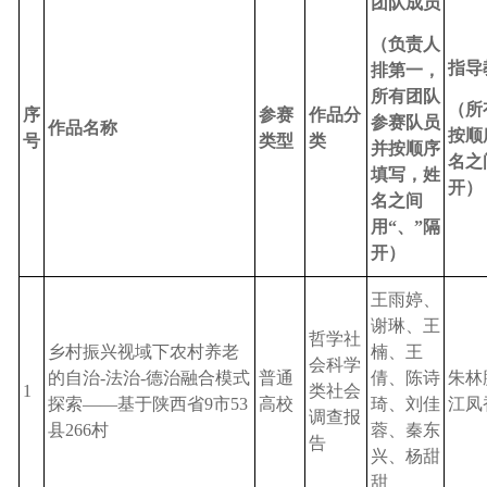
团队成员
（负责人
指导
排第一，
所有团队
（所
序
参赛
作品分
参赛队员
作品名称
按顺
号
类型
类
并按顺序
名之
填写，姓
开）
名之间
用“、”隔
开）
王雨婷、
谢琳、王
哲学社
乡村振兴视域下农村养老
楠、王
会科学
的自治
-法治-德治融合模式
普通
倩、陈诗
朱林
1
类社会
探索
——
基于陕西省
9市53
高校
琦、刘佳
江凤
调查报
县266村
蓉、秦东
告
兴、杨甜
甜