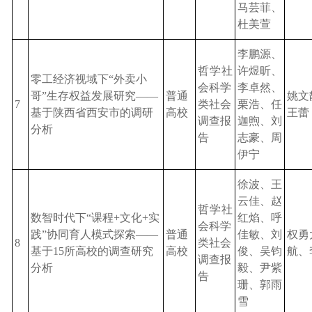
马芸菲、
杜美萱
李鹏源、
哲学
社
许煜昕、
零工经济视域下
“外卖小
会科学
李卓然、
哥”生存权益发展研究——
普通
姚文
7
类社会
栗浩、任
基于陕西省西安市的调研
高校
王蕾
调查报
迦煦、刘
分析
告
志豪、周
伊宁
徐波、王
云佳、赵
哲学
社
数智时代下
“课程+文化+实
红焰、呼
会科学
践”协同育人模式探索——
普通
佳敏、刘
权勇
8
类社会
基于15所高校的调查研究
高校
俊、吴钧
航、
调查报
分析
毅、尹紫
告
珊、郭雨
雪