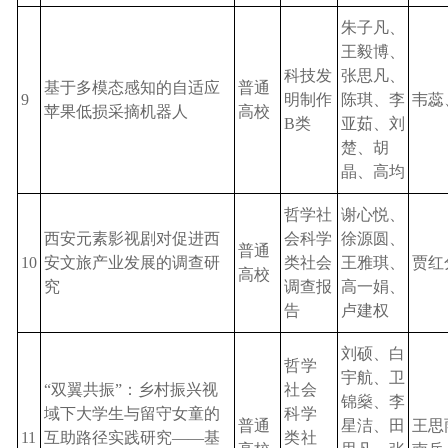
朱子凡、
王毅博、
科技发
张思凡、
基于多模态感知的自适应
普通
9
明制作
陈琪、李
韦蕊
苹果低损采摘机器人
高校
B类
亚茹、刘
楚、胡
晶、高均
哲学社
谢心悦、
西安元素影视剧对促进西
会科学
徐源圆、
普通
10
安文旅产业发展的调查研
类社会
王雅琪、
贾红
高校
究
调查报
高一娟、
告
卢建权
刘硕、白
哲学
宇航、卫
“双翼共振”：乡村振兴视
社会
锦燊、李
域下大学生与留守女童的
科学
普通
星洁、田
王思
11
互助路径实践研究——基
类社