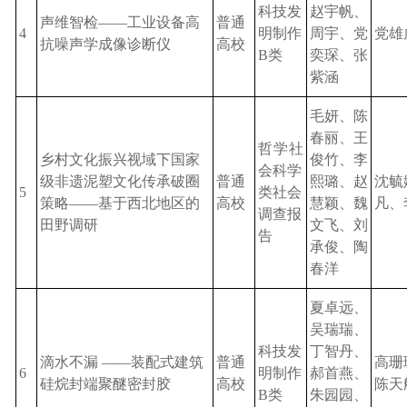
科技发
赵宇帆、
声维智检
——工业设备高
普通
4
明制作
周宇、党
党雄
抗噪声学成像诊断仪
高校
B类
奕琛、张
紫涵
毛妍、陈
春丽、王
哲学
社
乡村文化振兴视域下国家
俊竹、李
会科学
级非遗泥塑文化传承破圈
普通
熙璐、赵
沈毓
5
类社会
策略
——
基于西北地区的
高校
慧颖、魏
凡、
调查报
田野调研
文飞、刘
告
承俊、陶
春洋
夏卓远、
吴瑞瑞、
科技发
丁智丹、
滴水不漏
——装配式建筑
普通
高珊
6
明制作
郝首燕
、
硅烷封端聚醚密封胶
高校
陈天
B类
朱园园、