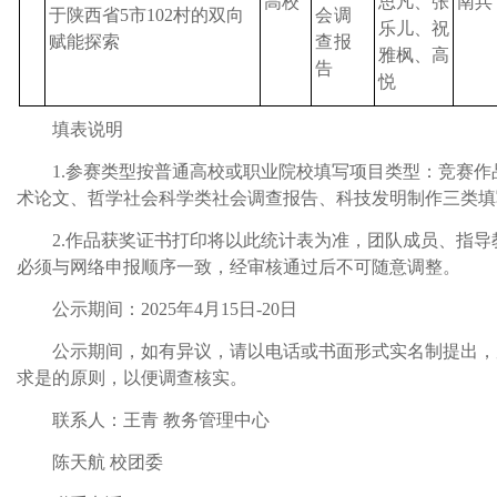
高校
思凡、张
南兵
于陕西省5市102村的双向
会调
乐儿、祝
赋能探索
查报
雅枫、高
告
悦
填表说明
1.参赛类型按普通高校或职业院校填写项目类型：竞赛
术论文、哲学社会科学类社会调查报告、科技发明制作三类填
2.作品获奖证书打印将以此统计表为准，团队成员、指
必须与网络申报顺序一致，经审核通过后不可随意调整。
公示期间：2025年4月15日-20日
公示期间，如有异议，请以电话或书面形式实名制提出，
求是的原则，以便调查核实。
联系人：王青 教务管理中心
陈天航 校团委