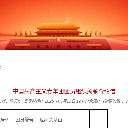
文
中国共产主义青年团团员组织关系介绍信
布者：陈天航
[发表时间]：2025年05月13日 12:00
[来源]：
[浏览次数]：
3
证
号
码
，团员编号
，组织关系由