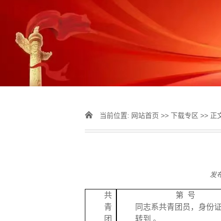
当前位置:
网站首页
>>
下载专区
>> 正
发
共
第
号
青
同志系共青团员，身份
团
转到
。