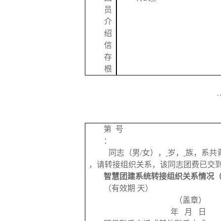
员
介
绍
信
存
根
第
号
：
同志（男
/女），
岁，
族，系共
，请转接组织关系，该同志团费已交
智慧团建系统转接组织关系情况
（有效期
天）
（盖章）
年
月
日