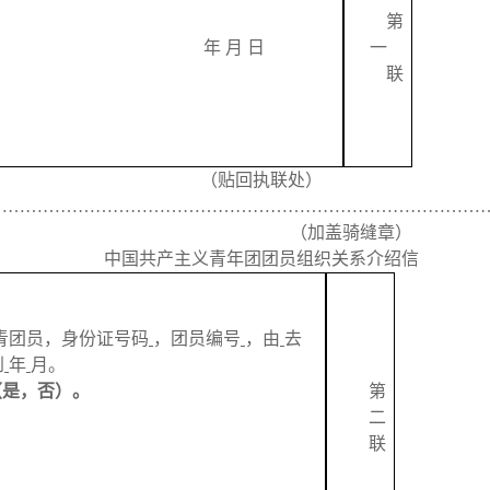
第
年
月
日
一
联
（贴回执联处）
…………………………………………………………………………
（加盖骑缝章）
中国共产主义青年团团员组织关系介绍信
青团员，身份证号码
，团员编号
，由
去
到
年
月。
（是，否）。
第
二
联