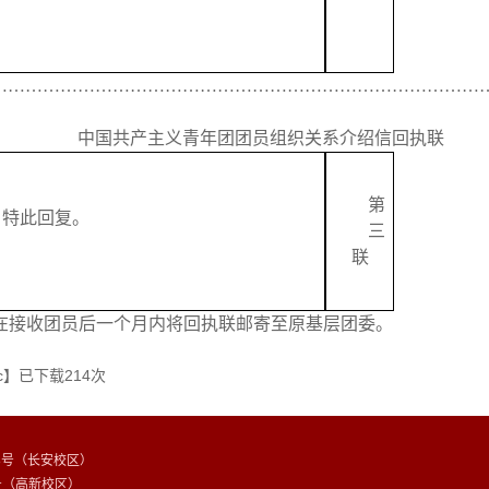
…………………………………………………………………………
中国共产主义青年团团员组织关系介绍信回执联
第
，特此回复。
三
联
在接收团员后一个月内将回执联邮寄至原基层团委。
c
】已下载
214
次
88号（长安校区）
号（高新校区）