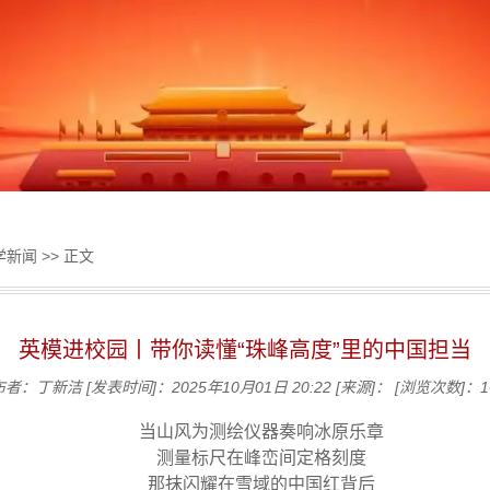
学新闻
>> 正文
英模进校园丨带你读懂“珠峰高度”里的中国担当
布者：丁新洁
[发表时间]：2025年10月01日 20:22
[来源]：
[浏览次数]：
1
当山风为测绘仪器奏响冰原乐章
测量标尺在峰峦间定格刻度
那抹闪耀在雪域的中国红背后