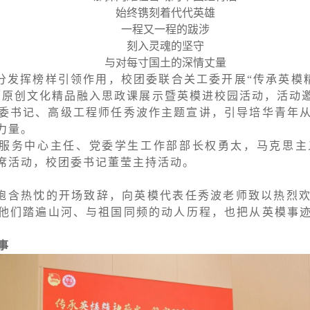
始终镌刻着代代英雄
一程又一程的跋涉
刻入灵魂的坚守
与对每寸国土的深情丈量
分发挥榜样引领作用，校团委联合关工委开展“传承英模
园原创文化精品融入思政课展示暨英模进校园活动，活动
委书记、高级工程师任秀波作主题宣讲，引导培华青年
力量。
服务中心主任、党委学生工作部部长权勇太，马克思主
席活动，校团委书记董莹主持活动。
饱含热忱的开场致辞，向英模代表任秀波老师致以热烈
他们踏遍山河、与祖国同频的动人历程，也把从英模事
事