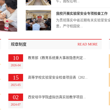
午，我校在明...
我校开展实验室安全专项检查工作
为贯彻落实中省近期有关实验室安
患，严守校园安...
学校开展信息化教学产品参观体验
规章制度
READ MORE
为加快信息技术与课堂教学、实验
级、教育教学质...
10
教育部《教育系统重大事故隐患判定...
2026-04
15
高等学校实验室安全检查项目表（202...
2025-05
02
西安培华学院虚拟仿真实验教学项目...
2024-07