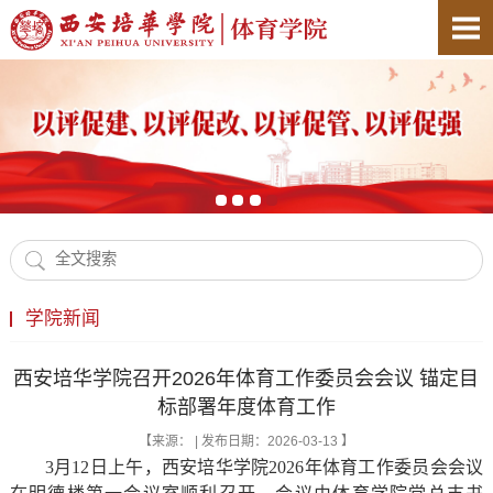
学院新闻
西安培华学院召开2026年体育工作委员会会议 锚定目
标部署年度体育工作
【来源： | 发布日期：2026-03-13 】
3月12日上午，西安培华学院2026年体育工作委员会会议