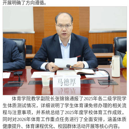
开展明确了方向遵循。
体育学院教学副院长张锦锦通报了2025年各二级学院学
生体质测试情况，详细说明了学生体育课免修办理的相关流
程与注意事项，并系统总结了2025年度学校体育工作成效，
同时对2026年体育工作重点任务进行了全面安排，涵盖体质
健康提升、体育课程优化、校园群体活动开展等核心内容。