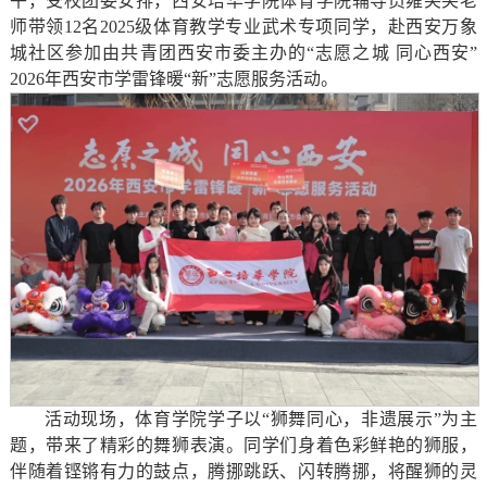
午，受校团委安排，西安培华学院体育学院辅导员雍笑笑老
师带领12名2025级体育教学专业武术专项同学，赴西安万象
城社区参加由共青团西安市委主办的“志愿之城 同心西安”
2026年西安市学雷锋暖“新”志愿服务活动。
活动现场，体育学院学子以“狮舞同心，非遗展示”为主
题，带来了精彩的舞狮表演。同学们身着色彩鲜艳的狮服，
伴随着铿锵有力的鼓点，腾挪跳跃、闪转腾挪，将醒狮的灵