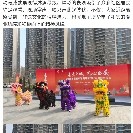
动与威武展现得淋漓尽致。精彩的表演吸引了众多社区居民
驻足观看，现场掌声、喝彩声此起彼伏，不仅让大家近距离
感受到了非遗文化的独特魅力，也展现了培华学子扎实的专
业功底和积极向上的精神风貌。