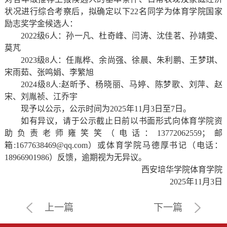
状况进行综合考察后，拟确定以下22名同学为体育学院国家
励志奖学金候选人：
2022级6人：孙一凡、杜奇峰、闫涛、沈佳茗、孙靖雯、
莫芃
2023级8人：任胤桦、余尚强、徐晨、朱利鹏、王梦琪、
宋雨茹、张鸣娟、李繁旭
2024级8人:赵昕予、杨晓丽、马婷、陈梦歌、刘萍、赵
宋、刘胤祯、江乔宇
现予以公示，
公示时间为2025年11月3日至7日。
如有异议，请于公示截止日前以书面形式向体育学院资
助负责老师雍笑笑（电话：13772062559；邮
箱:1677638469@qq.com）或体育学院马德厚书记（电话：
18966901986）反馈，逾期视为无异议。
西安培华学院体育学院
2025年11月3日
上一篇
下一篇