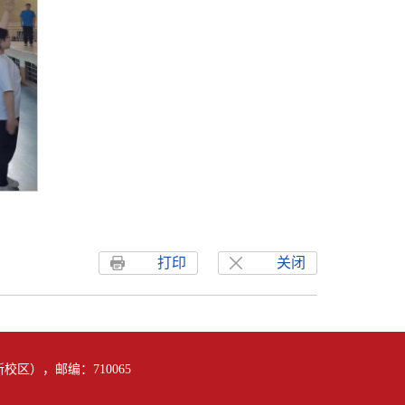
打印
关闭
区），邮编：710065