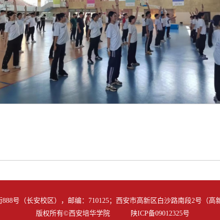
88号（长安校区），邮编：710125；西安市高新区白沙路南段2号（高新校
版权所有©西安培华学院 陕ICP备09012325号