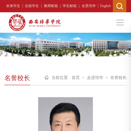
|
|
|
|
|
未来学生
在校学生
教师邮箱
学生邮箱
全景培华
English
名誉校长
当前位置 :
首页
>
走进培华
>
名誉校长