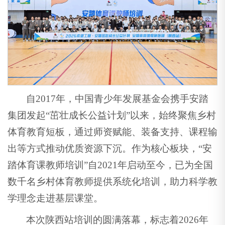
自2017年，中国青少年发展基金会携手安踏
集团发起“茁壮成长公益计划”以来，始终聚焦乡村
体育教育短板，通过师资赋能、装备支持、课程输
出等方式推动优质资源下沉。作为核心板块，“安
踏体育课教师培训”自2021年启动至今，已为全国
数千名乡村体育教师提供系统化培训，助力科学教
学理念走进基层课堂。
本次陕西站培训的圆满落幕，标志着2026年