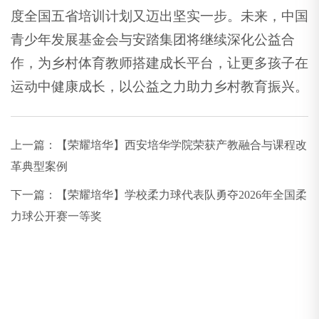
度全国五省培训计划又迈出坚实一步。未来，中国
青少年发展基金会与安踏集团将继续深化公益合
作，为乡村体育教师搭建成长平台，让更多孩子在
运动中健康成长，以公益之力助力乡村教育振兴。
上一篇：
【荣耀培华】西安培华学院荣获产教融合与课程改
革典型案例
下一篇：
【荣耀培华】学校柔力球代表队勇夺2026年全国柔
力球公开赛一等奖