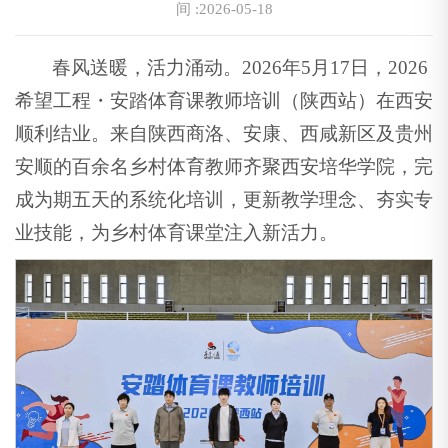
间 :2026-05-18
春风送暖，活力涌动。2026年5月17日，2026
希望工程・安踏体育课教师培训（陕西站）在西安
顺利结业。来自陕西商洛、安康、西咸新区及贵州
安顺的百余名乡村体育教师齐聚西安培华学院，完
成为期五天的系统化培训，更新教学理念、夯实专
业技能，为乡村体育课堂注入新活力。