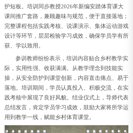
护短板。培训同步教授2026年新编安踏体育课大
课间推广套路，兼顾趣味与规范，便于直接落地；
完整课程包括实践考核、说课演示、集体运动游戏
设计等环节，层层检验学习成效，确保学员学有所
获、学以致用。
参训教师纷纷表示，培训内容贴合乡村教学实
际，实用性强、收获满满。从教学理念到技能实
操，从安全防护到课堂创新，内容直击痛点、易于
落地。培训期间，学员认真投入、积极交流，在实
践考核中展现了良好风貌。结业仪式上，导师代表
总结发言，肯定学员学习成效，鼓励大家将所学运
用到教学一线，赋能乡村体育课堂。