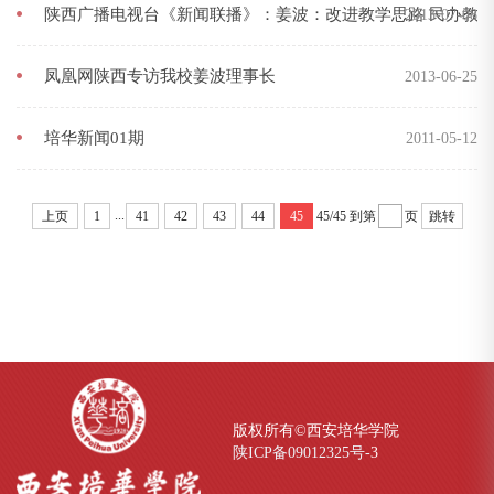
陕西广播电视台《新闻联播》：姜波：改进教学思路 民办教育
2013-07-08
凤凰网陕西专访我校姜波理事长
2013-06-25
培华新闻01期
2011-05-12
...
上页
1
41
42
43
44
45
45/45
到第
页
跳转
版权所有©西安培华学院
陕ICP备09012325号-
3