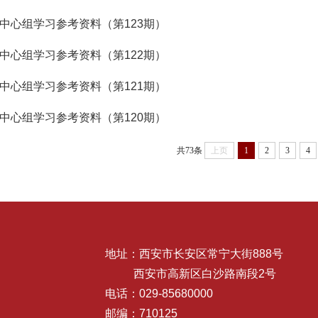
中心组学习参考资料（第123期）
中心组学习参考资料（第122期）
中心组学习参考资料（第121期）
中心组学习参考资料（第120期）
共73条
上页
1
2
3
4
地址：西安市长安区常宁大街888号
西安市高新区白沙路南段2号
电话：029-85680000
邮编：710125