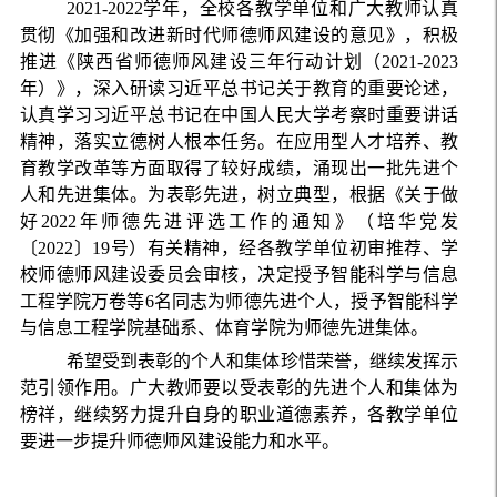
2021
-
2022
学年，全校各教学单位和广大教师认真
贯彻《加强和改进新时代师德师风建设的意见》，积极
推进《陕西省师德师风建设三年行动计划（
2021
-
2023
年）》，深入研读习近平总书记关于教育的重要论述，
认真学习习近平总书记在中国人民大学考察时重要讲话
精神，
落实立德树人根本任务。在应用型人才培养、教
育教学改革等方面取得了较好成绩，涌现出一批先进个
人和先进集体。为表彰先进，树立典型，根据《关于做
好
2022
年师德先进评选工作的通知》（培华党发
〔
2022
〕
19
号）有关精神，经各教学单位初审推荐、学
校师德师风建设委员会审核，决定授予智能科学与信息
工程学院万卷等
6
名同志为师德先进个人，授予智能科学
与信息工程学院基础系、体育学院为师德先进集体。
希望受到表彰的个人和集体珍惜荣誉，继续发挥示
范引领作用。广大教师要以受表彰的先进个人和集体为
榜祥，继续努力提升自身的职业道德素养，各教学单位
要进一步提升师德师风建设能力和水平。