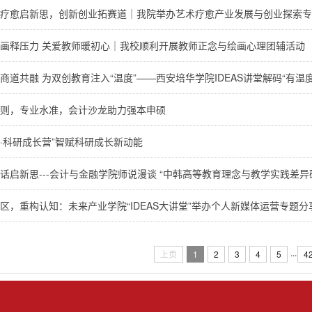
疗愈启新思，创新创业拓赛道｜我院举办艺术疗愈产业发展与创业探索专
画释压力 关爱教师暖初心｜我校顺利开展教师正念与绘画心理团辅活动
商道共融 为双创教育注入“温度”——西安培华学院IDEAS讲堂解码“有温
则，专业水准，会计沙龙助力强本申硕
π·科研成长营”智赋科研成长新动能
话启新思---会计与金融学院师说漫谈 “中韩高等教育理念与教学实践差异
区，重构认知：未来产业学院“IDEAS大讲堂”举办个人新媒体运营专题分
...
上页
1
2
3
4
5
4