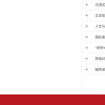
沉浸式
正念绘
人文与
国际准
“领学
跨域对
破除误