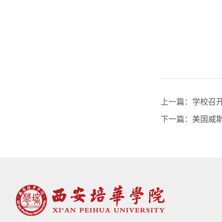
上一篇：
学校召
下一篇：
美国威