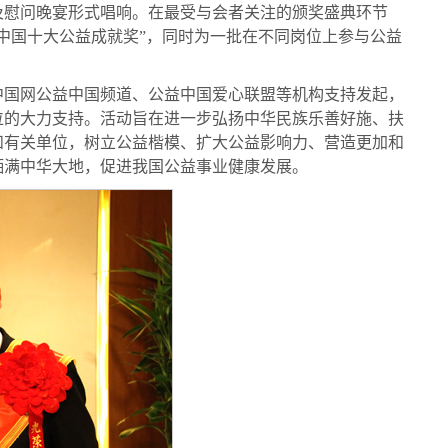
及慰问晚宴形式唱响。在最受与会者关注的颁奖盛典环节
中国十大公益成就奖”，同时为一批在不同岗位上参与公益
中国网公益中国频道、公益中国爱心联盟等机构支持发起，
位的大力支持。活动旨在进一步弘扬中华民族乐善好施、扶
和有关单位，树立公益楷模、扩大公益影响力、营造更加和
洒满中华大地，促进我国公益事业健康发展。