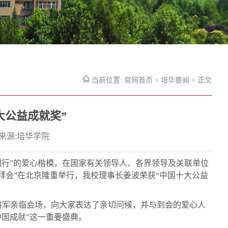
当前位置:
官网首页
>
培华要闻
> 正文
大公益成就奖”
来源:培华学院
中国行”的爱心楷模，在国家有关领导人、各界领导及关联单位
团拜会”在北京隆重举行，我校理事长姜波荣获“中国十大公益
将军亲临会场，向大家表达了亲切问候，并与到会的爱心人
中国成就”这一重要盛典。