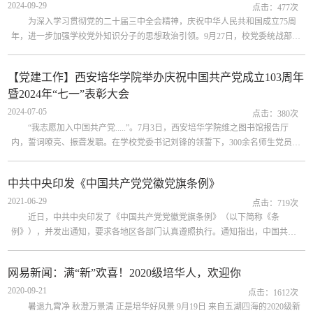
2024-09-29
点击：
477
次
为深入学习贯彻党的二十届三中全会精神，庆祝中华人民共和国成立75周
年，进一步加强学校党外知识分子的思想政治引领。9月27日，校党委统战部组
织学校统一战线成员赴陕西考古博物馆开展“同心同向共奋斗、再接再厉著华
章”主题教育实践活动。学校民主党派成员、党外知识分子、无党派人士代表和
【党建工作】西安培华学院举办庆祝中国共产党成立103周年
统战干部等教职工代表共计30余人参加此次活动。陕西考古博物馆是我省新的
暨2024年“七一”表彰大会
博物馆形态，是集考古发掘、科学研究、文物保护、教育展示为一...
2024-07-05
点击：
380
次
“我志愿加入中国共产党.....”。7月3日，西安培华学院维之图书馆报告厅
内，誓词嘹亮、振聋发聩。在学校党委书记刘锋的领誓下，300余名师生党员掷
地有声、目光坚定地诵读入党誓词。当日，西安培华学院举办庆祝中国共产党
成立103周年暨2024年“七一”表彰大会。学校党政领导班子成员，各基层党组织
中共中央印发《中国共产党党徽党旗条例》
书记、副书记、党务专（兼）职干事、师生党员代表，接受表彰的先进集体和
2021-06-29
个人，新党员代表，入党积极分子代表等300余人参加了会议。大会在雄壮的
点击：
719
次
《...
近日，中共中央印发了《中国共产党党徽党旗条例》（以下简称《条
例》），并发出通知，要求各地区各部门认真遵照执行。通知指出，中国共产
党的党徽党旗是中国共产党的象征和标志。维护党徽党旗的尊严，就是维护党
的尊严，是各级党组织和每名党员必须履行的政治责任。《条例》是我们党历
网易新闻：满“新”欢喜！2020级培华人，欢迎你
史上第一部关于党徽党旗的基础主干法规，是党徽党旗制作、使用、管理的基
2020-09-21
本遵循。《条例》以党章为根本遵循，继承已有好做法，吸收实践新经验...
点击：
1612
次
暑退九霄净 秋澄万景清 正是培华好风景 9月19日 来自五湖四海的2020级新