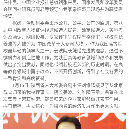
任伟民、中国企业报社总编辑张来民、国家发展和改革委员
会顾问办研究员周君等领导与专家亲临盛典现场并为获奖者
颁奖。
据悉，活动组委会秉承公开、公平、公正的原则，第八
届中国改革人物征评经过候选人提名、确定候选人、实地考
评及函调、网络投票、专家评审等程序严格评审，我校院长
姜波等人被评为“中国改革十大新闻人物”。作为我国高等院
校最年轻的领导人之一，姜波院长凭借先进的理念，通过不
懈努力和创造性地工作，为陕西高等教育领域的改革和发展
做出了突出贡献，同时也带领我校迈入新的历史时期，在高
等教育领域中勇于改革，不断开拓创新，得到了社会各界的
一致肯定和高度赞誉。
1月16日, 陕西省人大常委会副主任刘维隆接见了从北京
载誉归来的我校理事长、院长姜波。刘维隆表示，希望在此
次盛典上荣获殊荣、载誉归来的企业家能够做好表率作用，
振奋精神，树立信心，为陕西省的经济发展作出更大贡献。