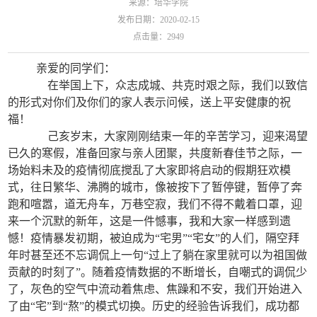
来源：培华学院
发布日期：2020-02-15
点击量：
2949
亲爱的同学们：
在举国上下，众志成城、共克时艰之际，我们以致信
的形式对你们及你们的家人表示问候，送上平安健康的祝
福！
己亥岁末，大家刚刚结束一年的辛苦学习，迎来渴望
已久的寒假，准备回家与亲人团聚，共度新春佳节之际，一
场始料未及的疫情彻底搅乱了大家即将启动的假期狂欢模
式，往日繁华、沸腾的城市，像被按下了暂停键，暂停了奔
跑和喧嚣，道无舟车，万巷空寂，我们不得不戴着口罩，迎
来一个沉默的新年，这是一件憾事，我和大家一样感到遗
憾！疫情暴发初期，被迫成为“宅男”“宅女”的人们，隔空拜
年时甚至还不忘调侃上一句“过上了躺在家里就可以为祖国做
贡献的时刻了”。随着疫情数据的不断增长，自嘲式的调侃少
了，灰色的空气中流动着焦虑、焦躁和不安，我们开始进入
了由“宅”到“熬”的模式切换。历史的经验告诉我们，成功都