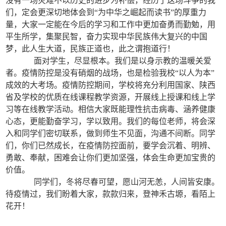
没有一场灾难不以历史的进步为补偿，经历了这场斗争的我
们，定会更深切地体会到“为中华之崛起而读书”的厚重力
量，大家一定能在今后的学习和工作中更加奋勇而勤勉，用
平生所学，集聚民智，奋力实现中华民族伟大复兴的中国
梦，此人生大道，民族正道也，此之谓抱道行！
面对学生，尽显根本。我们是以身示教的温暖关爱
者。疫情防控是没有硝烟的战场，也是检验我校“以人为本”
成效的大考场。疫情防控期间，学校将充分利用国家、陕西
省及学校的优质在线课程教学资源，开展线上授课和线上学
习等在线教学活动。相信大家既能理性抗击病毒、涵养健康
心态，更能勤奋学习，学以致用。我们的每位老师，将会深
入和同学们密切联系，做到师生不见面，沟通不间断。同学
们，你们已然成长，在疫情防控面前，要学会沉着、明辨、
勇敢、奉献，困难会让你们更加坚强，体会生命更加宝贵的
价值。
同学们，冬将尽春可望，愿山河无恙，人间皆安康。
待疫情过，我们盼着大家，款款归来，登神禾古塬，看陌上
花开！