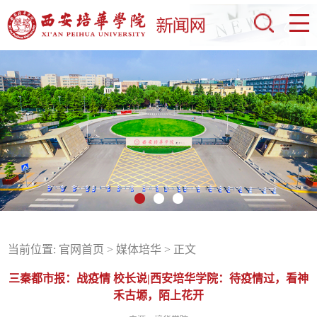
当前位置:
官网首页
>
媒体培华
> 正文
三秦都市报：战疫情 校长说|西安培华学院：待疫情过，看神
禾古塬，陌上花开