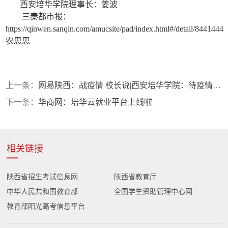
西安培华学院理事长：姜波
三秦都市报：
https://qinwen.sanqin.com/amucsite/pad/index.html#/detail/8441444
农思思
上一条：
网易陕西：战疫情 校长说|西安培华学院：待疫情过，看神禾古塬，陌上花开
下一条：
华商网：培华云就业平台上线啦
相关链接
陕西省招生考试信息网
陕西省教育厅
中华人民共和国教育部
全国学生资助管理中心网
教育部阳光高考信息平台