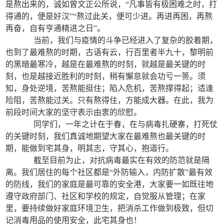
是熬出来的，诚如曾文正公所说，“凡事皆有极困难之时，打
得通的，便是好汉”“熬过此关，便可少进。再进再困，再熬
再奋，自有亨通精进之日”。
当前，我们与疫情的斗争已经进入了复杂的胶着期，
也到了最难熬的时期，古语有云，行百里者半九十，黎明前
的黑暗最寒冷，越是在最难熬的时刻，就越是最关键的时
刻，也是越接近胜利的时刻，稍有懈怠就会功亏一篑。须
知，身处逆境，苦熬能挺住；陷入危机，苦熬撑得起；适逢
险阻，苦熬能过关。只有熬得住，方能成大器。在此，我为
前段时间大家的坚守表示由衷的欣慰。
同学们，一年之计在于春，在与病毒扎硬寨，打死仗
的关键时刻，我们真诚地期望大家在最难熬也最关键的时
期，能做到宅其身，明其志，守其心，抱道行。
截至目前为止，对抗病毒最实在有效的防范就是隔
离。我们居住的每个社区都是“外防输入，内防扩散”最有效
的防线，我们的家庭是最可靠的安全港，大家要一如既往地
遵守政府部门、社区和学校的规定，自觉服从管理；在家
里，要持续做好家庭环境卫生，把消杀工作做到极致，但切
记消毒用品的使用安全，此宅其身也！