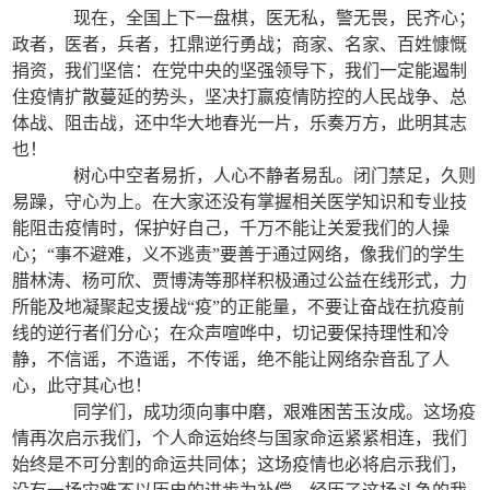
现在，全国上下一盘棋，医无私，警无畏，民齐心；
政者，医者，兵者，扛鼎逆行勇战；商家、名家、百姓慷慨
捐资，我们坚信：在党中央的坚强领导下，我们一定能遏制
住疫情扩散蔓延的势头，坚决打赢疫情防控的人民战争、总
体战、阻击战，还中华大地春光一片，乐奏万方，此明其志
也！
树心中空者易折，人心不静者易乱。闭门禁足，久则
易躁，守心为上。在大家还没有掌握相关医学知识和专业技
能阻击疫情时，保护好自己，千万不能让关爱我们的人操
心；“事不避难，义不逃责”要善于通过网络，像我们的学生
腊林涛、杨可欣、贾博涛等那样积极通过公益在线形式，力
所能及地凝聚起支援战“疫”的正能量，不要让奋战在抗疫前
线的逆行者们分心；在众声喧哗中，切记要保持理性和冷
静，不信谣，不造谣，不传谣，绝不能让网络杂音乱了人
心，此守其心也！
同学们，成功须向事中磨，艰难困苦玉汝成。这场疫
情再次启示我们，个人命运始终与国家命运紧紧相连，我们
始终是不可分割的命运共同体；这场疫情也必将启示我们，