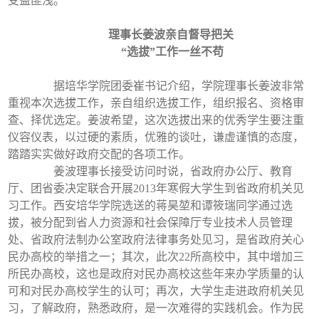
受益匪浅。
理事长姜波亲自督导把关
“
选拔”工作一丝不苟
据培华学院团委崔书记介绍，学院理事长姜波非常
重视本次选拔工作，亲自组织选拔工作，组织报名、资格审
查、择优选定。姜波希望，这次选拔出来的优秀学生要注重
仪容仪表，以过硬的素质，优雅的谈吐，谦虚谨慎的态度，
踏踏实实做好政府交配的各项工作。
姜波理事长接受访问时说，省政府办公厅、教育
厅、团省委决定联合开展2013年寒假大学生到省政府机关见
习工作。西安培华学院选送的蒋昊堃和谭筱瑞同学通过选
拔，被分配到省人力资源和社会保障厅专业技术人员管理
处、省政府法制办公室政府法律事务处见习，是省政府关心
民办高校的举措之一；其次，此次22所高校中，其中增加三
所民办高校，这也是政府对民办高校这些年来办学质量的认
可和对民办高校学生的认可；再次，大学生走进政府机关见
习，了解政府，熟悉政府，是一次难得的实践机会。作为民