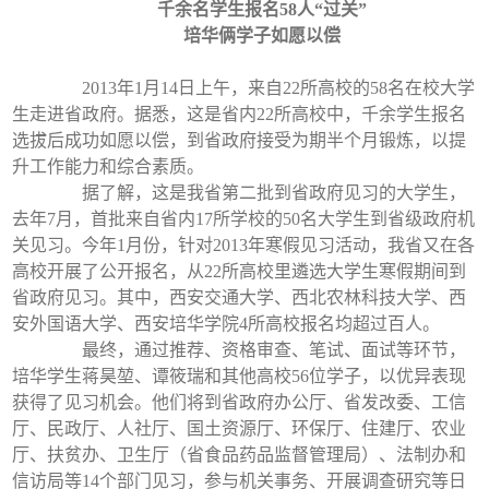
千余名学生报名58人“过关”
培华俩学子如愿以偿
2013年1月14日上午，来自22所高校的58名在校大学
生走进省政府。据悉，这是省内22所高校中，千余学生报名
选拔后成功如愿以偿，到省政府接受为期半个月锻炼，以提
升工作能力和综合素质。
据了解，这是我省第二批到省政府见习的大学生，
去年7月，首批来自省内17所学校的50名大学生到省级政府机
关见习。今年1月份，针对2013年寒假见习活动，我省又在各
高校开展了公开报名，从22所高校里遴选大学生寒假期间到
省政府见习。其中，西安交通大学、西北农林科技大学、西
安外国语大学、西安培华学院4所高校报名均超过百人。
最终，通过推荐、资格审查、笔试、面试等环节，
培华学生蒋昊堃、谭筱瑞和其他高校56位学子，以优异表现
获得了见习机会。他们将到省政府办公厅、省发改委、工信
厅、民政厅、人社厅、国土资源厅、环保厅、住建厅、农业
厅、扶贫办、卫生厅（省食品药品监督管理局）、法制办和
信访局等14个部门见习，参与机关事务、开展调查研究等日