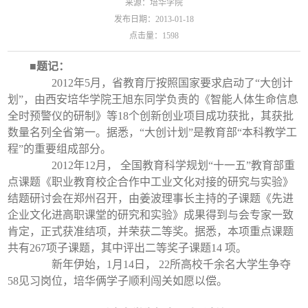
来源：培华学院
发布日期：2013-01-18
点击量：
1598
■
题记：
2012年5月，省教育厅按照国家要求启动了“大创计
划”，由西安培华学院王旭东同学负责的《智能人体生命信息
全时预警仪的研制》等18个创新创业项目成功获批，其获批
数量名列全省第一。据悉，“大创计划”是教育部“本科教学工
程”的重要组成部分。
2012年12月， 全国教育科学规划“十一五”教育部重
点课题《职业教育校企合作中工业文化对接的研究与实验》
结题研讨会在郑州召开，由姜波理事长主持的子课题《先进
企业文化进高职课堂的研究和实验》成果得到与会专家一致
肯定，正式获准结项，并荣获二等奖。据悉，本项重点课题
共有267项子课题，其中评出二等奖子课题14 项。
新年伊始，1月14日， 22所高校千余名大学生争夺
58见习岗位，培华俩学子顺利闯关如愿以偿。