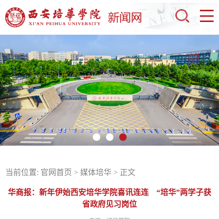
当前位置:
官网首页
>
媒体培华
> 正文
华商报：新年伊始西安培华学院喜讯连连 “培华”两学子获
省政府见习岗位