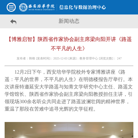
新闻动态
【博雅启智】陕西省作家协会副主席梁向阳开讲《路遥
不平凡的人生》
发布者：韩锋 [发表时间]：2025-12-03 [来源]：教务管理中心 [浏览次数]：
247
12月2日下午，西安培华学院校外专家博雅讲座《路
遥：平凡的世界，不平凡的人生》在明德楼报告厅举行。本
次讲座特邀延安大学路遥与知青文学研究中心主任、路遥文
学馆馆长、陕西省作家协会副主席梁向阳教授担任主讲，引
领现场300余名听众共同走进了路遥波澜壮阔的精神世界，
重温了那段在苦难中追寻光辉的文学征程。