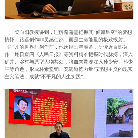
梁向阳教授讲到，理解路遥需把握其“仰望星空”的梦想
情怀，路遥创作非灵感使然，而是生命能量的极致投射。
《平凡的世界》创作前，他历经三年准备，研读近百部著
作，逐日查阅《人民日报》等资料精准把握时代脉搏，深入
矿井、乡村与原型人物共处，将血肉灵魂注入孙少安、孙少
平等角色，形成朴素坚韧、充满道德力量与理想主义的现实
主义笔法，成就“不平凡的人生实践”。