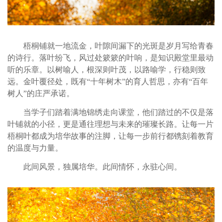
梧桐铺就一地流金，叶隙间漏下的光斑是岁月写给青春
的诗行。落叶纷飞，风过处簌簌的叶响，是知识殿堂里最动
听的乐章。以树喻人，根深则叶茂，以路喻学，行稳则致
远。金叶覆径处，既有“十年树木”的育人哲思，亦有“百年
树人”的庄严承诺。
当学子们踏着满地锦绣走向课堂，他们踏过的不仅是落
叶铺就的小径，更是通往理想与未来的璀璨长路。让每一片
梧桐叶都成为培华故事的注脚，让每一步前行都镌刻着教育
的温度与力量。
此间风景，独属培华。此间情怀，永驻心间。