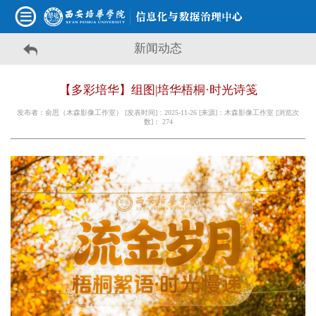
新闻动态
【多彩培华】组图|培华梧桐·时光诗笺
发布者：俞思（木森影像工作室） [发表时间]：2025-11-26 [来源]：木森影像工作室 [浏览次
数]：
274