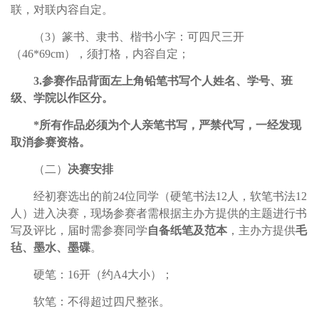
联，对联内容自定。
（3）篆书、隶书、楷书小字：可四尺三开
（46*69cm），须打格，内容自定；
3.参赛作品背面左上角铅笔书写个人姓名、学号、班
级、学院以作区分。
*所有作品必须为个人亲笔书写，严禁代写，一经发现
取消参赛资格。
（二）
决赛安排
经初赛选出的前24位同学（硬笔书法12人，软笔书法12
人）进入决赛，现场参赛者需根据主办方提供的主题进行书
写及评比，届时需参赛同学
自备
纸笔及范本
，主办方提供
毛
毡、墨水、墨碟
。
硬笔：16开（约A4大小）；
软笔：不得超过四尺整张。