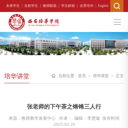
|
|
|
|
|
未来学生
在校学生
教师邮箱
学生邮箱
全景培华
English
培华讲堂
当前位置 :
首页
>
培华讲堂
>
正文
张老师的下午茶之锵锵三人行
来源：教师教学发展中心
作者： 编辑：李楚璇
发布时间
:2025-02-26