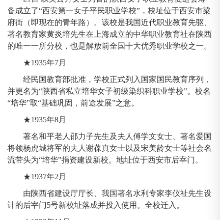
备成立了“西安第一女子平民职业学校”，校址位于西安市梁
府街（即现在的青年路）。该校是我国近代职业教育先驱、
著名教育家黄炎培先生在上海成立的中华职业教育社在陕西
的唯一一所分校，也是解放前全国十大优秀职业学校之一。
★1935年7月
经民国教育部批准，学校正式列入国家国民教育序列，
并更名为“陕西省私立培华女子初级染织科职业学校”。校名
“培华”取“基础巩固，前途发展”之意。
★1935年8月
著名和平老人邵力子先生及夫人傅学文女士、著名爱国
将领杨虎城将军的夫人谢葆真女士以及宋美龄女士等社会名
流带头为“培华”捐资建设新校。地址位于西安市后宰门。
★1937年2月
由陕西省建设厅厅长、我国著名水利专家李仪祉先生设
计的后宰门5号新校址落成并投入使用。全校迁入。