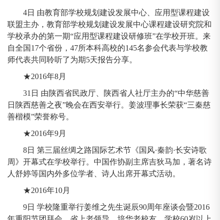
4日 由教育部学校规划建设发展中心、应用型课程建设
联盟主办，教育部学校规划建设发展中心课程建设研究院和
学校承办的第一期“应用型课程建设研修班”在学校开班。来
自全国17个省份，47所本科高校的145名参会代表与学校教
师代表共同聆听了为期5天报告分享。
★2016年8月
31日 由陕西省民政厅、陕西省人社厅主办的“中华慈善
日陕西慈善之夜”晚会在西安举行。姜波理事长荣获“三秦慈
善楷模”荣誉称号。
★2016年9月
8日 第三届丝绸之路国际艺术节《国风·秦韵·长安诗歌
周》开幕式在学校举行。中国作协副主席吉狄马加，著名诗
人舒婷等国内外多位学者、诗人出席开幕式活动。
★2016年10月
9日 学校隆重举行姜维之先生诞辰90周年座谈会暨2016
年重阳节团拜会。省上老领导、培华老校友、学校60岁以上