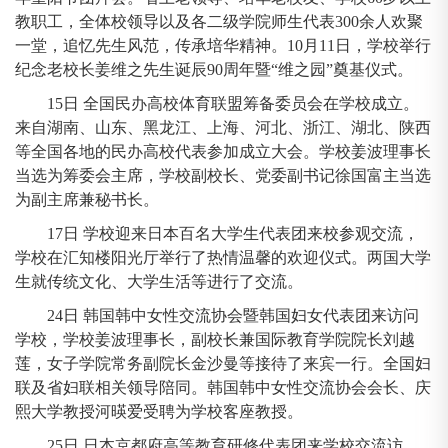
教职工，全体校领导以及各二级学院师生代表300余人欢聚
一堂，追忆先生风范，传承培华精神。10月11日，学校举行
纪念老校长姜维之先生诞辰90周年暨“维之园”奠基仪式。
15日 全国民办高校体育联盟筹备委员会在学校成立。
来自湖南、山东、黑龙江、上海、河北、浙江、湖北、陕西
等全国各地的民办高校代表参加成立大会。学校姜波理事长
当选为筹委会主席，学校副校长、党委副书记徐国富主当选
为副主席兼秘书长。
17日 学校迎来日本百名大学生代表团来校参观交流，
学校在汇知楼阳光厅举行了热情温馨的欢迎仪式。两国大学
生就传统文化、大学生活等进行了交流。
24日 韩国韩中女性交流协会暨韩国妇女代表团来访问
学校，学校姜波理事长，副校长兼国际教育学院院长刘越
莲，女子学院常务副院长金沙曼等接待了来宾一行。全国妇
联及省妇联相关领导陪同。韩国韩中女性交流协会会长、庆
熙大学教授河暎爱受聘为学校客座教授。
25日 日本京都府高等教育研修代表团来学校交流访