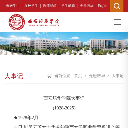
|
|
|
|
|
未来学生
在校学生
教师邮箱
学生邮箱
全景培华
English
大事记
当前位置 :
首页
>
走进培华
>
大事记
西安培华学院大事记
(1928-2025)
★1928年2月
21日 以吴云芳女士为首的陕西女子职业教育促进会筹