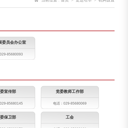
当前位置 :
首页
>
走进培华
>
机构设置
展委员会办公室
29-85680093
委宣传部
党委教师工作部
29-85680145
电话：029-85680069
委保卫部
工会