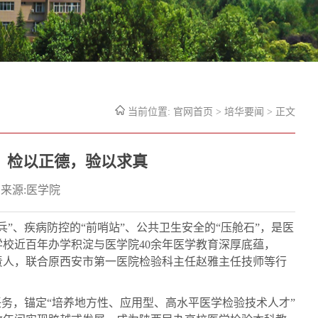
当前位置:
官网首页
>
培华要闻
> 正文
：检以正德，验以求真
来源:医学院
”、疾病防控的“前哨站”、公共卫生安全的“压舱石”，是医
校近百年办学积淀与医学院40余年医学教育深厚底蕴，
负责人，联合原西安市第一医院检验科主任赵雅主任技师等行
务，锚定“培养地方性、应用型、高水平医学检验技术人才”