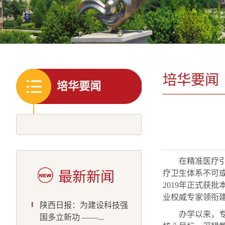
培华要闻
培华要闻
在精准医疗引
疗卫生体系不可
最新新闻
2019年正式获
业权威专家领衔
陕西日报：为建设科技强
办学以来，
国多立新功 ——...