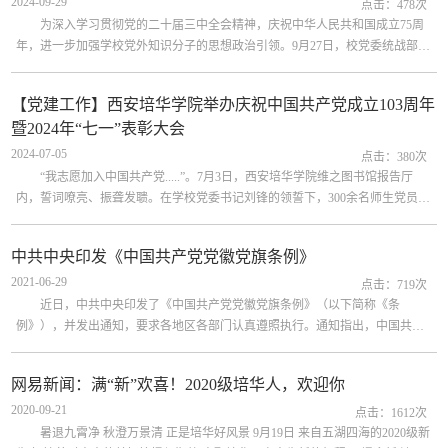
2024-09-29
点击：
478
次
为深入学习贯彻党的二十届三中全会精神，庆祝中华人民共和国成立75周
年，进一步加强学校党外知识分子的思想政治引领。9月27日，校党委统战部组
织学校统一战线成员赴陕西考古博物馆开展“同心同向共奋斗、再接再厉著华
章”主题教育实践活动。学校民主党派成员、党外知识分子、无党派人士代表和
【党建工作】西安培华学院举办庆祝中国共产党成立103周年
统战干部等教职工代表共计30余人参加此次活动。陕西考古博物馆是我省新的
暨2024年“七一”表彰大会
博物馆形态，是集考古发掘、科学研究、文物保护、教育展示为一...
2024-07-05
点击：
380
次
“我志愿加入中国共产党.....”。7月3日，西安培华学院维之图书馆报告厅
内，誓词嘹亮、振聋发聩。在学校党委书记刘锋的领誓下，300余名师生党员掷
地有声、目光坚定地诵读入党誓词。当日，西安培华学院举办庆祝中国共产党
成立103周年暨2024年“七一”表彰大会。学校党政领导班子成员，各基层党组织
中共中央印发《中国共产党党徽党旗条例》
书记、副书记、党务专（兼）职干事、师生党员代表，接受表彰的先进集体和
2021-06-29
个人，新党员代表，入党积极分子代表等300余人参加了会议。大会在雄壮的
点击：
719
次
《...
近日，中共中央印发了《中国共产党党徽党旗条例》（以下简称《条
例》），并发出通知，要求各地区各部门认真遵照执行。通知指出，中国共产
党的党徽党旗是中国共产党的象征和标志。维护党徽党旗的尊严，就是维护党
的尊严，是各级党组织和每名党员必须履行的政治责任。《条例》是我们党历
网易新闻：满“新”欢喜！2020级培华人，欢迎你
史上第一部关于党徽党旗的基础主干法规，是党徽党旗制作、使用、管理的基
2020-09-21
本遵循。《条例》以党章为根本遵循，继承已有好做法，吸收实践新经验...
点击：
1612
次
暑退九霄净 秋澄万景清 正是培华好风景 9月19日 来自五湖四海的2020级新