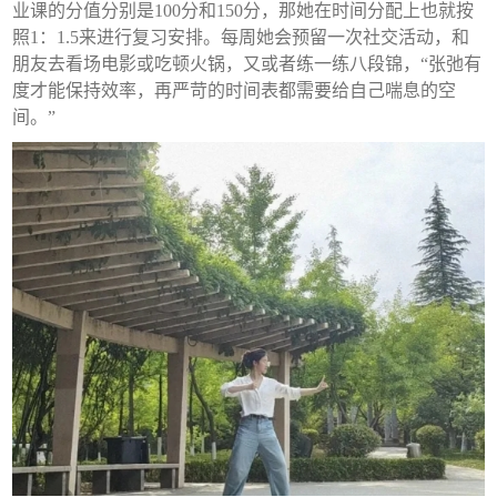
业课的分值分别是100分和150分，那她在时间分配上也就按
照1：1.5来进行复习安排。每周她会预留一次社交活动，和
朋友去看场电影或吃顿火锅，又或者练一练八段锦，“张弛有
度才能保持效率，再严苛的时间表都需要给自己喘息的空
间。”