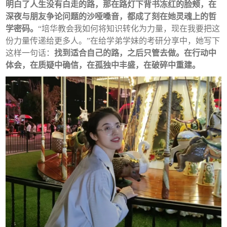
明白了人生没有白走的路，那在路灯下背书冻红的脸颊，在
深夜与朋友争论问题的沙哑嗓音，都成了刻在她灵魂上的哲
学密码。
“培华教会我如何将知识转化为力量，现在我要把这
份力量传递给更多人。”在给学弟学妹的考研分享中，她写下
这样一句话：
找到适合自己的路，之后只管去做。在行动中
体会，在质疑中确信，在孤独中丰盛，在破碎中重建。