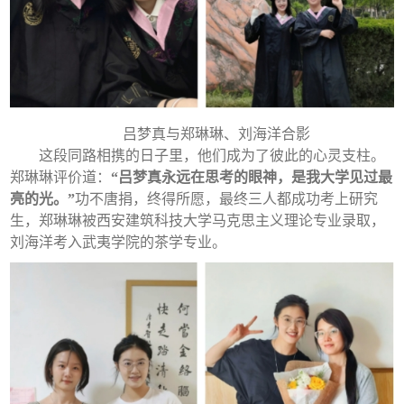
吕梦真与郑琳琳、刘海洋合影
这段同路相携的日子里，他们成为了彼此的心灵支柱。
郑琳琳评价道：
“吕梦真永远在思考的眼神，是我大学见过最
亮的光。”
功不唐捐，终得所愿，最终三人都成功考上研究
生，郑琳琳被西安建筑科技大学马克思主义理论专业录取，
刘海洋考入武夷学院的茶学专业。