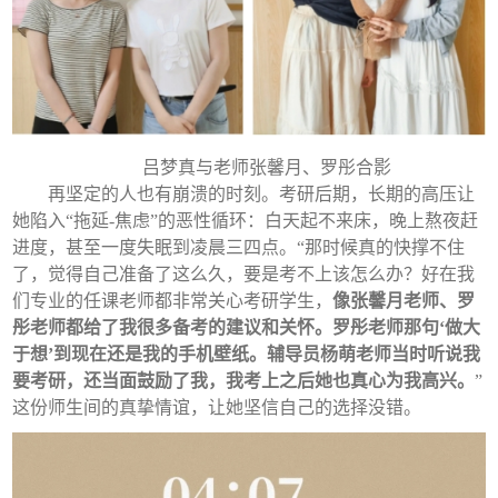
吕梦真与老师张馨月、罗彤合影
再坚定的人也有崩溃的时刻。考研后期，长期的高压让
她陷入“拖延-焦虑”的恶性循环：白天起不来床，晚上熬夜赶
进度，甚至一度失眠到凌晨三四点。“那时候真的快撑不住
了，觉得自己准备了这么久，要是考不上该怎么办？好在我
们专业的任课老师都非常关心考研学生，
像张馨月老师、罗
彤老师都给了我很多备考的建议和关怀。罗彤老师那句‘做大
于想’到现在还是我的手机壁纸
。
辅导员杨萌老师当时听说我
要考研，还当面鼓励了我，我考上之后她也真心为我高兴。
”
这份师生间的真挚情谊，让她坚信自己的选择没错。