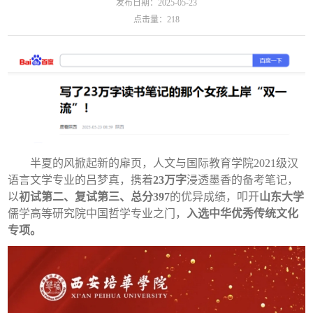
发布日期：2025-05-23
点击量：
218
半夏的风掀起新的扉页，人文与国际教育学院2021级汉
语言文学专业的吕梦真，携着
23万字
浸透墨香的备考笔记，
以
初试第二、复试第三、总分397
的优异成绩，叩开
山东大学
儒学高等研究院中国哲学专业之门，
入选中华优秀传统文化
专项
。