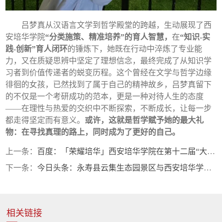
吕梦真从汉语言文学到哲学殿堂的跨越，生动展现了西
安培华学院
“分类施策、精准培养”的育人智慧
，
在
“知识-实
践-创新”育人闭环
的锤炼下，她既在行动中淬炼了专业能
力，又在质疑思辨中坚定了理想信念，最终完成了从知识学
习者到价值传递者的蜕变历程。这个曾经在文学与哲学边缘
徘徊的女孩，已然找到了属于自己的精神故乡，吕梦真留下
的不仅是一个考研成功的范本，更是一种对待人生的态度
——在理性与热爱的交织中不断探索，不断成长，让每一步
都走得坚定而有意义。
或许，这就是哲学赋予她的最大礼
物：在寻找真理的路上
，
同时成为了更好的自己
。
上一条：
百度：「荣耀培华」西安培华学院在第十二届“大唐杯”省赛中斩获26项大奖
下一条：
今日头条：永寿县云集生态园景区与西安培华学院举行校企合作签约仪式
相关链接