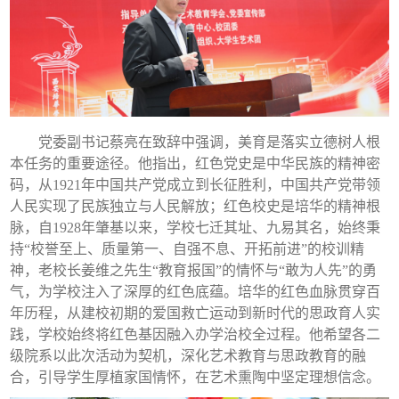
党委副书记蔡亮在致辞中强调，美育是落实立德树人根
本任务的重要途径。他指出，红色党史是中华民族的精神密
码，从1921年中国共产党成立到长征胜利，中国共产党带领
人民实现了民族独立与人民解放；红色校史是培华的精神根
脉，自1928年肇基以来，学校七迁其址、九易其名，始终秉
持“校誉至上、质量第一、自强不息、开拓前进”的校训精
神，老校长姜维之先生“教育报国”的情怀与“敢为人先”的勇
气，为学校注入了深厚的红色底蕴。培华的红色血脉贯穿百
年历程，从建校初期的爱国救亡运动到新时代的思政育人实
践，学校始终将红色基因融入办学治校全过程。他希望各二
级院系以此次活动为契机，深化艺术教育与思政教育的融
合，引导学生厚植家国情怀，在艺术熏陶中坚定理想信念。