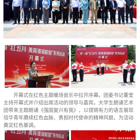
开幕式在红色主题暖场音乐中拉开序幕。团委书记董莹
主持开幕式并介绍出席活动的领导与嘉宾。大学生朗诵艺术
团带来主题朗诵《强国复兴有我》，以铿锵有力的语言展现
培华青年赓续红色血脉、勇担时代使命的精神风貌，为活动
奠定红色基调。