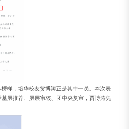
年榜样，培华校友贾博涛正是其中一员。本次表
经基层推荐、层层审核、团中央复审，贾博涛凭