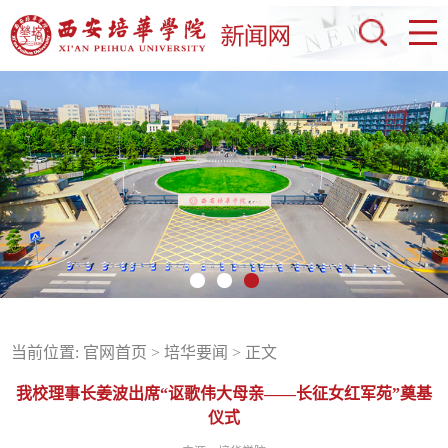
当前位置:
官网首页
>
培华要闻
> 正文
我校理事长姜波出席“讴歌伟大母亲——长征女红军苑”奠基
仪式