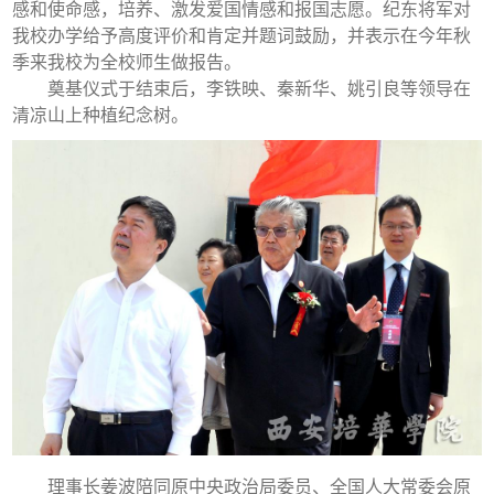
感和使命感，培养、激发爱国情感和报国志愿。纪东将军对
我校办学给予高度评价和肯定并题词鼓励，并表示在今年秋
季来我校为全校师生做报告。
奠基仪式于结束后，李铁映、秦新华、姚引良等领导在
清凉山上种植纪念树。
理事长姜波陪同原中央政治局委员、全国人大常委会原