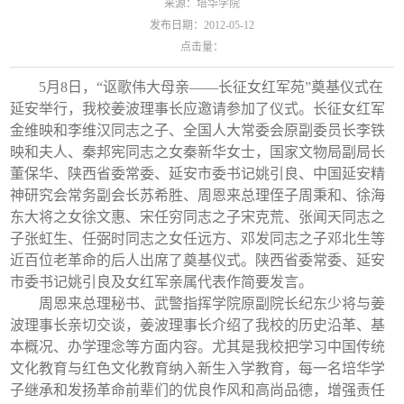
来源：培华学院
发布日期：2012-05-12
点击量：
5月8日，“讴歌伟大母亲——长征女红军苑”奠基仪式在
延安举行，我校姜波理事长应邀请参加了仪式。长征女红军
金维映和李维汉同志之子、全国人大常委会原副委员长李铁
映和夫人、秦邦宪同志之女秦新华女士，国家文物局副局长
董保华、陕西省委常委、延安市委书记姚引良、中国延安精
神研究会常务副会长苏希胜、周恩来总理侄子周秉和、徐海
东大将之女徐文惠、宋任穷同志之子宋克荒、张闻天同志之
子张虹生、任弼时同志之女任远方、邓发同志之子邓北生等
近百位老革命的后人出席了奠基仪式。陕西省委常委、延安
市委书记姚引良及女红军亲属代表作简要发言。
周恩来总理秘书、武警指挥学院原副院长纪东少将与姜
波理事长亲切交谈，姜波理事长介绍了我校的历史沿革、基
本概况、办学理念等方面内容。尤其是我校把学习中国传统
文化教育与红色文化教育纳入新生入学教育，每一名培华学
子继承和发扬革命前辈们的优良作风和高尚品德，增强责任