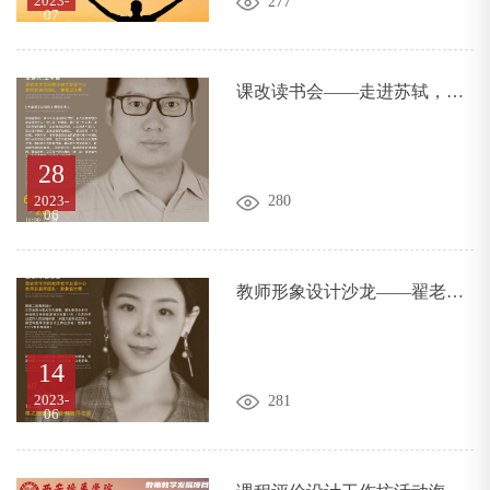
2023-
277
07
课改读书会——走进苏轼，回
归生活的本真
28
2023-
280
06
教师形象设计沙龙——翟老师
的YU佳美
14
2023-
281
06