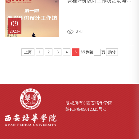
课程评价设计工作坊活动海报 
第1期
09
2023-
278
05
上页
1
2
3
4
5
5/5
到第
页
跳转
版权所有©西安培华学院
陕ICP备09012325号-
3