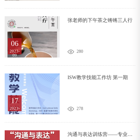
张老师的下午茶之锵锵三人行
06
2023-
280
09
ISW教学技能工作坊 第一期
17
2023-
278
07
沟通与表达训练营——专业发