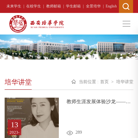
|
|
|
|
|
未来学生
在校学生
教师邮箱
学生邮箱
全景培华
English
培华讲堂
当前位置 :
首页
>
培华讲堂
教师生涯发展体验沙龙——言
“职”有理
13
2023-
289
09