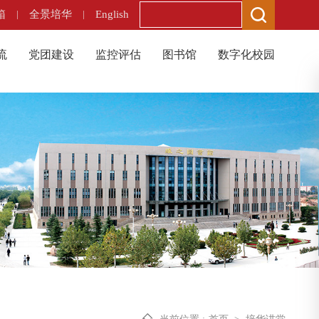
箱
|
全景培华
|
English
流
党团建设
监控评估
图书馆
数字化校园