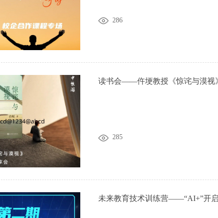
286
读书会——仵埂教授《惊诧与漠视
285
未来教育技术训练营——“AI+”开