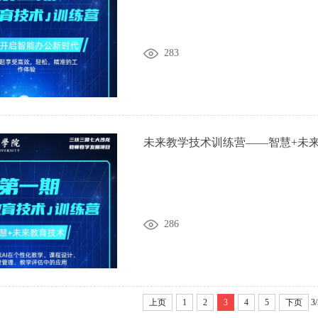
283
未来教学技术训练营——智慧+未
286
上页
1
2
3
4
5
下页
3