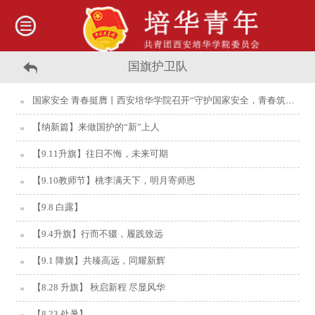
国旗护卫队
国家安全 青春挺膺丨西安培华学院召开“守护国家安全，青春筑牢国家安全防线”主题团日活动
【纳新篇】来做国护的“新”上人
【9.11升旗】往日不悔，未来可期
【9.10教师节】桃李满天下，明月寄师恩
【9.8 白露】
【9.4升旗】行而不辍，履践致远
【9.1 降旗】共臻高远，同耀新辉
【8.28 升旗】 秋启新程 尽显风华
【8.23 处暑】