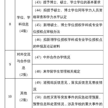
（
43）授予博士、硕士、学士学位的基本要求
（
44）拟授予硕士、博士学位同等学力人员资
格审查和学力水平认定
学位、学
8
科信息
（
45）新增硕士、博士学位授权学科或专业学
（
4项）
位授权点审核办法
（
46）拟新增学位授权学科或专业学位授权点
的申报及论证材料
对外交流
（
47）中外合作办学情况
与合作信
9
息
（
48）来华留学生管理相关规定
（
2项）
（
49）巡视组反馈意见，落实反馈意见整改情
况
其他
10
（
50）自然灾害等突发事件的应急处理预案、
（
2项）
预警信息和处置情况，涉及学校的重大事件的