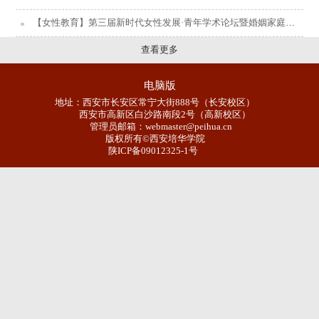
【女性教育】第三届新时代女性发展·青年学术论坛暨婚姻家庭发展理论研讨会举行
查看更多
电脑版
地址：西安市长安区常宁大街888号（长安校区）
西安市高新区白沙路南段2号（高新校区）
管理员邮箱：webmaster@peihua.cn
版权所有©西安培华学院
陕ICP备09012325-1号