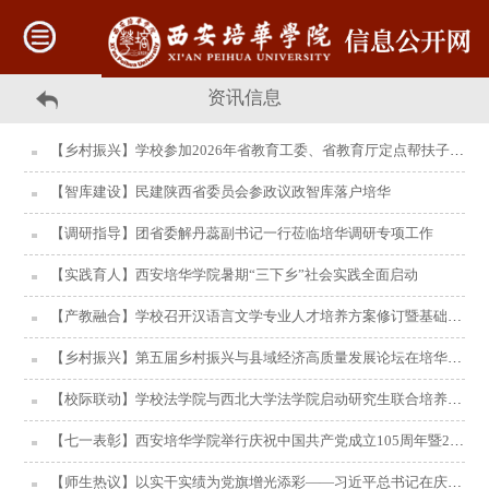
资讯信息
【乡村振兴】学校参加2026年省教育工委、省教育厅定点帮扶子洲县成员单位联席会议
【智库建设】民建陕西省委员会参政议政智库落户培华
【调研指导】团省委解丹蕊副书记一行莅临培华调研专项工作
【实践育人】西安培华学院暑期“三下乡”社会实践全面启动
【产教融合】学校召开汉语言文学专业人才培养方案修订暨基础教育校外实习基地建设研讨会
【乡村振兴】第五届乡村振兴与县域经济高质量发展论坛在培华举行
【校际联动】学校法学院与西北大学法学院启动研究生联合培养及访学结对合作
【七一表彰】西安培华学院举行庆祝中国共产党成立105周年暨2026年“两优一先”表彰大会
【师生热议】以实干实绩为党旗增光添彩——习近平总书记在庆祝中国共产党成立105周年大会上的重要讲话在培华师生中引起热烈反响