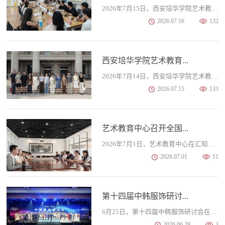
2026年7月15日，西安培华学院艺术教育中心全体教师赴陕西工业职业技术大学，开展美育建设经验交流研讨会。培华学院艺术教育中心主任董莹带领团队参与，双方围绕美育课程体系构建、实践品牌打造、师资队伍建设及大艺团运营等议题深入探讨。会上，陕西工业职业技术大学作为全国高职类艺术先进单位，分享了以“化融共生”为核心理念的美育建设经验。该校注重顶层设计，强调美育教育贯穿大学全程教育，构建了“必修+必选+任选”的学分体系，...
2026.07.16
132
西安培华学院艺术教育...
2026年7月14日，西安培华学院艺术教育中心团队赴西安外事学院，围绕美育建设与特色专业发展开展调研交流。西安培华学院艺术教育中心副主任徐莹带领齐堃、呼延婧娜、田佳丰、包晨、贺方林、朱晨、程一冰等教师参与活动。调研伊始，培华学院艺术教育中心团队首先参观了西安外事学院的正蒙书院，深入了解该校以传统文化浸润育人的书院文化氛围与育人模式；随后，团队走进古琴传承基地，实地考察古琴教学、排练及成果展示，对外事学院在古琴领域的深耕与成果有了直观认识。...
2026.07.15
133
艺术教育中心召开全国...
2026年7月1日，艺术教育中心在汇知楼会议室召开全国高职美育研讨会参会心得分享会，为学校美育工作下一步改革注入新思路。会议由艺术教育中心主任徐莹主持，教务管理中心主任助理孟倩及艺术教育中心全体教师参会。会前，全体教师共同组织收看庆祝中国共产党成立105周年大会现场直播，汲取奋进力量。 会上，艺术教育中心教师田佳丰以《全国高职美育学术研讨会—参会心得分享》为题作汇报。他结合中办、国办《关于加强和改进新时代学校美育工作的意见》...
2026.07.01
11
第十四届中韩服饰研讨...
6月25日，第十四届中韩服饰研讨会在西安培华学院汇知楼阳光厅举行。本次研讨会汇聚两国专家学者、行业代表及青年学子，共同探讨传统服饰文化的传承、创新与时尚产业的未来发展。 活动中，双方领导和嘉宾分别致辞。针对传统服饰研究现状、新型服饰材质探索，中方和韩方分别作主题报告。演出环节，艺术教育中心大学生艺术团助力舞蹈《茶飘香》，优美舞姿演绎传统文化，赢得阵阵掌声。艺术教育中心将持续加强与校内各部门协同联动，积极整合文艺资源，...
2026.06.29
3