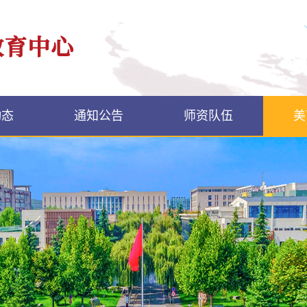
动态
通知公告
师资队伍
美