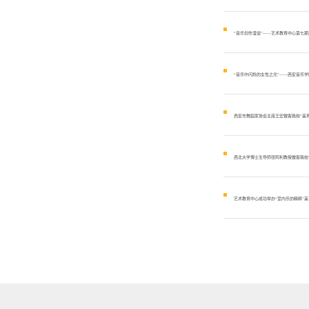
“音乐创作漫谈”——艺术教育中心第七
“音乐中闪烁的女性之光”——西安音乐学
西安市舞蹈家协会主席王宏做客我校“美
西北大学博士生导师张阿利教授做客我校
艺术教育中心成功举办“室内乐的精粹”