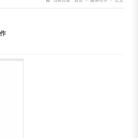
当前位置 :
首页
>
媒体培华
>
正文
作