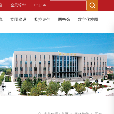
箱
|
全景培华
|
English
流
党团建设
监控评估
图书馆
数字化校园