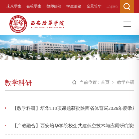
|
|
|
|
|
未来学生
在校学生
教师邮箱
学生邮箱
全景培华
English
教学科研
当前位置 :
首页
>
教学科研
【教学科研】培华118项课题获批陕西省体育局2026年度常规
2026-07-31
【产教融合】西安培华学院校企共建低空技术与应用研究院正
2026-07-03