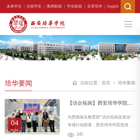
|
|
|
|
|
未来学生
在校学生
教师邮箱
学生邮箱
全景培华
English
培华要闻
当前位置 :
首页
>
培华要闻
【访企拓岗】西安培华学院赴
广东多地访企拓岗持续拓宽“合
为贯彻落实教育部“访企拓岗促就业”
作圈”
04
专项行动部署，西安培华学院坚持就
2026-
业优先战略，统筹部署、精准布局，
245
08