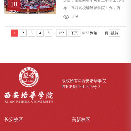
近日，由陕西省委教育工委学工部指
记、副校长姚文静陪同调研，党委学
华顺利举办
18
导、陕西高校辅导员学院主办，西安
生工作部、法学院领导班子及师生代
2026-
培华学院、西安建筑科技大学、陕西
07
表参加本次调研活动。调研期间，团
349
高校辅导员工作研究分会联合承办的
省委一行对培华长期以来积极助力青
“铸魂赋能担使命・笃行实干启新程”
少年法治教育、关爱青少年健康成长
...
1
2
3
4
5
162
下页
1/162
到第
页
跳转
2026年陕西高校新入职辅导员专题培
的各项工作给予充分肯定，...
训班在西安培华学院长安校区顺利举
行。来自全省各高校的三百余名新辅
导员齐聚一堂，在理论授课、实战演
练与研讨交流中淬炼本领、碰撞智
慧，为职业生涯扣好“第一粒扣子”。
西安培华学院党委副书记蔡亮致辞7月
版权所有©西安培华学院
陕ICP备09012325号-
3
12日上午，开班仪式在维之图书馆报
告厅正式启幕。...
长安
校区
高新
校区