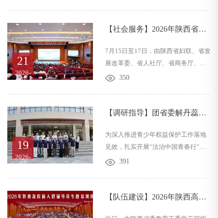
会主委李忠民，民建陕西省委会专职
构建的兼具温度、力度与精度的完整
副主委宋杨、秘书长樊明出席仪式。
工作体系。...
西安培华学院党委书记刘锋，党委副
【社会服务】2026年陕西省巾
书记蔡亮，乡村振兴研究院院长罗新
帼家政服务职业技能大赛在西
7月15日至17日，由陕西省妇联、省发
远及校内相关职能部门、研究院各研
安培华学院圆满落幕
21
展改革委、省人社厅、省商务厅、省
究中心骨干研究员共同参加活动。仪
2026-
总工会五部门联合主办的2026年陕西
式由罗新远教授主持。仪式伊始，罗
350
07
省巾帼家政服务职业技能大赛在西安
新远教授介绍到场领导及嘉宾，对民
培华学院举办。作为本次省级一类职
建陕西省委会各位来宾莅临学校共建
业技能赛事的承办高校，西安培华学
【调研指导】团省委解丹蕊副
智库表示诚挚欢迎，...
院统筹部署、精细保障、全程护航，
书记一行莅临培华调研专项工
为深入推进青少年权益保护工作落地
全力保障比赛规范有序、高效高质开
作
19
见效，扎实开展“法治中国青春行”专
展，为全省家政技能人才搭建同台竞
2026-
项实践活动，赋能12355青少年服务平
技、互学互鉴、提质赋能的优质平
391
07
台建设与青少年法治教育工作提质增
台，充分彰显了学校的扎实的办学实
效，7月13日下午，团省委副书记解丹
力、完备的赛事保障能力与主动服务
蕊一行莅临西安培华学院开展专项调
【队伍建设】2026年陕西高校
地方发展的社会责任担当。...
研座谈。党委书记刘锋，党委副书
新入职辅导员专题培训班在培