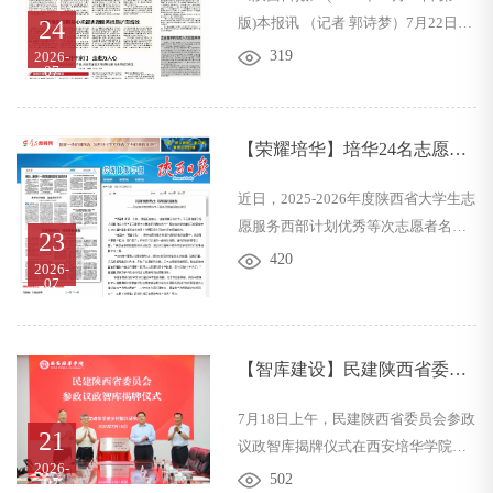
版)本报讯 （记者 郭诗梦）7月22日，
24
研课题全省共立项2695项。本年度课
记者从西安培华学院获悉：该校“红旗
题申报评审紧扣体育事业高质量发展
319
2026-
07
颂”网络育人实验室揭牌仪式在汉中举
大局，聚焦竞技体育人才培养、体育
行。该实验室为全省首家网络育人实
产业升级、群众体育发展等核心领
验室。“红旗颂”网络育人实验室并非
域，持续优化评审导向，...
【荣耀培华】培华24名志愿者
传统意义上的封闭式科研场所，而是
获评省级考核优秀等次
通过线上线下深度融合，集红色内容
近日，2025-2026年度陕西省大学生志
生产、网络IP孵化与沉浸式实践教育
愿服务西部计划优秀等次志愿者名单
23
于一体的开放型思政平台。“在线上，
正式公示。学校24名志愿者获评省级
420
2026-
我们积极开展老兵寻访与红色故事宣
考核优秀等次，获奖规模位居全省高
07
讲，通过镜头语言让革命历史‘活’起
校前列。这份亮眼成绩，是学校二十
来，...
年持续推进大学生志愿服务西部计划
育人工作结出的丰厚果实。西安培华
【智库建设】民建陕西省委员
学院曾获评国家级、省级大学生志愿
会参政议政智库落户培华
7月18日上午，民建陕西省委员会参政
服务西部计划先进集体，多名志愿者
21
议政智库揭牌仪式在西安培华学院举
获“全国优秀志愿者”称号和“陕西省优
2026-
行。民建中央副主席、民建陕西省委
秀志愿者”，收获亮眼成效得益于学校
502
07