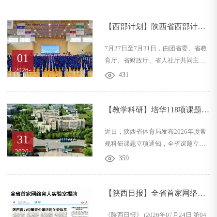
校领导带领相关院部负责人，赴粤港
澳大湾区深入开展访企拓岗工作。学
校紧扣自身学科特色与区域产业需
【西部计划】陕西省西部计划
求，深化产教融合、校地校企协同，
志愿者出征活动在培华举行
7月27日至7月31日，由团省委、省教
全方位搭建实习实训、人才共育、就
01
育厅、省财政厅、省人社厅共同主办
业输送平台，持续拓宽毕业生跨区域
2026-
的2026年陕西省大学生志愿服务西部
高质量就业渠道。以产教融合之深，
431
08
计划志愿者和研究生支教团省级青马
应产业需求之变韩蔚校长带领招生与
工程专项培训暨集中派遣活动在西安
就业指导中心，智能科学与工程学
培华学院举行。团省委副书记吴斯
【教学科研】培华118项课题获
院、医学院、会计与金融学院、...
怡、省人社厅二级巡视员刘明、团省
批陕西省体育局2026年度常规
近日，陕西省体育局发布2026年度常
委二级巡视员王军民、省教育团工委
科研课题
31
规科研课题立项通知，全省课题立项
书记王继霞、省财政厅行政处副处长
2026-
评审工作圆满落幕。培华科研工作再
丁睿、西安培华学院党委书记刘锋、
07
359
创佳绩，共计118项课题成功获批立
西安培华学院理事会秘书长、副校长
项，充分彰显了西安培华学院在体育
姜瀛初、西安培华学院党委副书记蔡
科研领域扎实的研究实力、雄厚的师
【陕西日报】全省首家网络育
亮出席活动。各市、县（...
资科研水平与突出的学科建设成果。
人实验室揭牌
《陕西日报》 (2026年07月24日 第04
据悉，2026年度陕西省体育局常规科