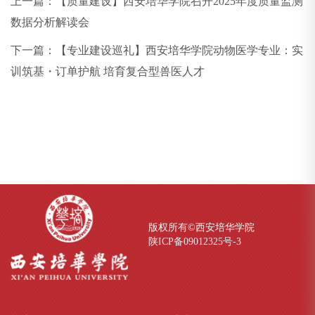
上一篇：
【质量建设】西安培华学院召开2025年度质量监测
数据分析解读会
下一篇：
【专业建设巡礼】西安培华学院动物医学专业：实
训筑基・订单护航 培育复合型兽医人才
版权所有©西安培华学院
陕ICP备09012325号-
3